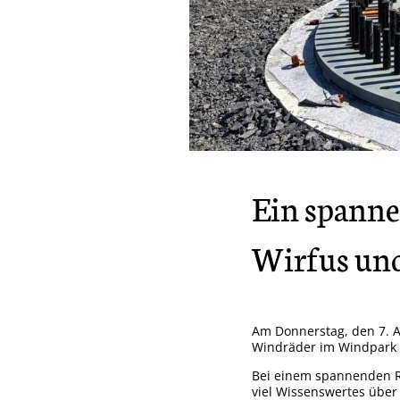
S
Ta
Un
Wi
Ein spanne
En
Wirfus und
Ki
Be
Am Donnerstag, den 7. A
Sc
Windräder im Windpark K
Ba
Bei einem spannenden R
viel Wissenswertes über