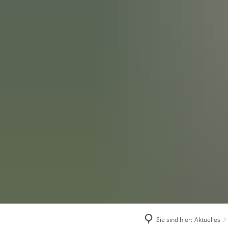
Amtliches
A
Grußwort
Ge
Bürgermeisterin und G
Ve
Statistik
Fu
Satzungen und Gebüh
S
Sie sind hier:
Aktuelles