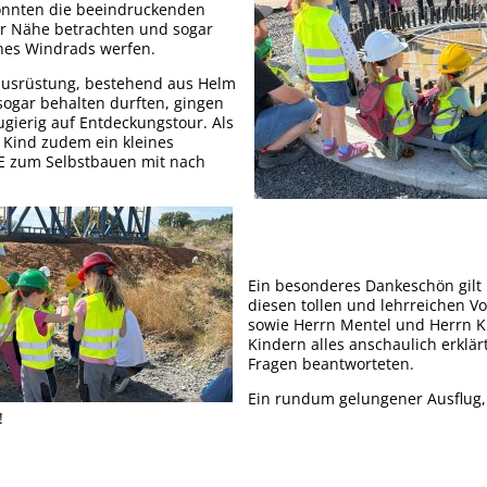
konnten die beeindruckenden
rienspaß 2025
er Nähe betrachten und sogar
ines Windrads werfen.
gesausflug der Jagdgenossenschaft
zausrüstung, bestehend aus Helm
sogar behalten durften, gingen
ugierig auf Entdeckungstour. Als
rtoffelernte im Dorfgarten
 Kind zudem ein kleines
E zum Selbstbauen mit nach
rfuser Brotbacktage
retzehausfest am 6. September
ppekochefest
Ein besonderes Dankeschön gilt 
diesen tollen und lehrreichen Vo
sowie Herrn Mentel und Herrn 
rderbescheid für Dorfmoderation erhalten
Kindern alles anschaulich erklär
Fragen beantworteten.
Jugend des SV Wirfus
Ein rundum gelungener Ausflug, 
!
. Martin
niorentag 2025