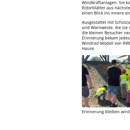
Windkraftanlagen. Sie 
Fe
Rotorblätter aus nächst
einen Blick ins Innere e
Ta
Ausgestattet mit Schut
und Warnweste, die sie 
die kleinen Besucher ne
Ka
Erinnerung bekam jedes
Windrad-Modell von RW
Wi
Hause.
Sp
De
Fö
F-
Erinnerung bleiben wird
St
Se