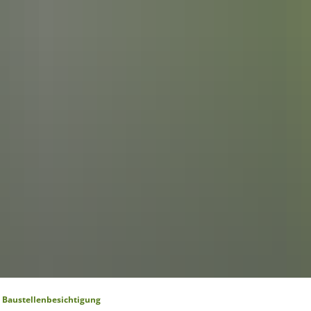
Suche
ktuelles
Leben & Wohnen
meindenachrichten
Kindergärten
emeinderat
ranstaltungen
Schulen
Frauengemein
nktionale Erweiterung Gemeindehaus
Vereine und Gruppen
FFW Wirfus
renordnung
chwerpunktgemeinde
Veranstaltungen
Baustellenbesichtigung
Förderverein 