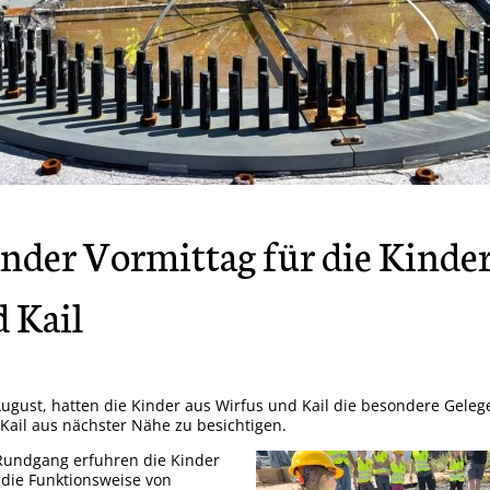
chwalben
uschschrank
ser Dorf hat Zukunft - Vielen Dank
ndpark Kail
nder Vormittag für die Kinder
tscheidung im Wettbewerb "Unser Dorf hat Zukunft"
 Kail
rmes vom 11. bis zum 14. Juli 2025
such im Mainzer Landtag
ugust, hatten die Kinder aus Wirfus und Kail die besondere Geleg
hon gesehen? Ahle Werweser Housnomme
ail aus nächster Nähe zu besichtigen.
ustellenbesichtigung
undgang erfuhren die Kinder
 die Funktionsweise von