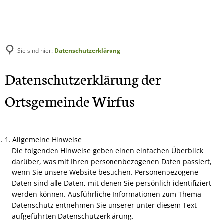
Amtliches
Aktuelles
Leben & Wohnen
Sie sind hier:
Datenschutzerklärung
Grußwort
Gemeindenachrichten
Kindergärten
Datenschutzerklärung
Datenschutzerklärung der
Bürgermeisterin und Gemeinderat
Veranstaltungen
Schulen
Ortsgemeinde Wirfus
Statistik
Funktionale Erweiterung Ge
Frauengeme
Vereine und Gruppen
Satzungen und Gebührenordnung
Schwerpunktgemeinde
FFW Wirfus
Allgemeine Hinweise
Veranstaltungen
Amtsblatt
Unser Dorf hat Zukunft
Förderverei
Die folgenden Hinweise geben einen einfachen Überblick
darüber, was mit Ihren personenbezogenen Daten passiert,
Notdienste
Sportverein
Bürgerportal
Dorferneuerungsmaßnahme
wenn Sie unsere Website besuchen. Personenbezogene
Daten sind alle Daten, mit denen Sie persönlich identifiziert
Team Beklat
Backes
Einrichtungen der Gemeinde
werden können. Ausführliche Informationen zum Thema
Frühjahrsputz 2025
Krav Maga W
Datenschutz entnehmen Sie unserer unter diesem Text
Gewerbe
aufgeführten Datenschutzerklärung.
Dorfgarten