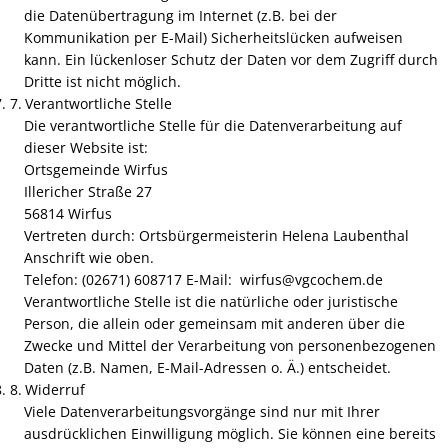
die Datenübertragung im Internet (z.B. bei der
Spretzehausfest am 6. Septe
Kommunikation per E-Mail) Sicherheitslücken aufweisen
kann. Ein lückenloser Schutz der Daten vor dem Zugriff durch
Dritte ist nicht möglich.
Deppekochefest
Verantwortliche Stelle
Die verantwortliche Stelle für die Datenverarbeitung auf
Förderbescheid für Dorfmoder
dieser Website ist:
Ortsgemeinde Wirfus
F-Jugend des SV Wirfus
Illericher Straße 27
56814 Wirfus
St. Martin
Vertreten durch: Ortsbürgermeisterin Helena Laubenthal
Anschrift wie oben.
Seniorentag 2025
Telefon: (02671) 608717 E-Mail: wirfus@vgcochem.de
Verantwortliche Stelle ist die natürliche oder juristische
Adventsfenster 2025
Person, die allein oder gemeinsam mit anderen über die
Zwecke und Mittel der Verarbeitung von personenbezogenen
Weihnachtsgruß
Daten (z.B. Namen, E-Mail-Adressen o. Ä.) entscheidet.
Widerruf
Viele Datenverarbeitungsvorgänge sind nur mit Ihrer
Dorfmoderation startet mit F
ausdrücklichen Einwilligung möglich. Sie können eine bereits