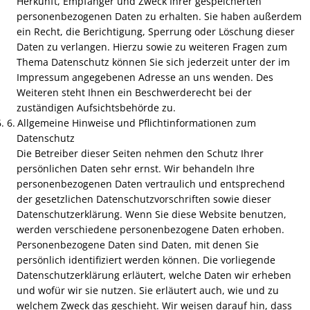
Herkunft, Empfänger und Zweck Ihrer gespeicherten
Windpark Kail
personenbezogenen Daten zu erhalten. Sie haben außerdem
ein Recht, die Berichtigung, Sperrung oder Löschung dieser
Entscheidung im Wettbewerb 
Daten zu verlangen. Hierzu sowie zu weiteren Fragen zum
Thema Datenschutz können Sie sich jederzeit unter der im
Kirmes vom 11. bis zum 14. Ju
Impressum angegebenen Adresse an uns wenden. Des
Weiteren steht Ihnen ein Beschwerderecht bei der
zuständigen Aufsichtsbehörde zu.
Besuch im Mainzer Landtag
Allgemeine Hinweise und Pflichtinformationen zum
Datenschutz
Schon gesehen? Ahle Werwe
Die Betreiber dieser Seiten nehmen den Schutz Ihrer
persönlichen Daten sehr ernst. Wir behandeln Ihre
Baustellenbesichtigung
personenbezogenen Daten vertraulich und entsprechend
der gesetzlichen Datenschutzvorschriften sowie dieser
Ferienspaß 2025
Datenschutzerklärung. Wenn Sie diese Website benutzen,
werden verschiedene personenbezogene Daten erhoben.
Tagesausflug der Jagdgenoss
Personenbezogene Daten sind Daten, mit denen Sie
persönlich identifiziert werden können. Die vorliegende
Kartoffelernte im Dorfgarten
Datenschutzerklärung erläutert, welche Daten wir erheben
und wofür wir sie nutzen. Sie erläutert auch, wie und zu
Wirfuser Brotbacktage
welchem Zweck das geschieht. Wir weisen darauf hin, dass