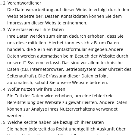
Verantwortlicher
Kirche
Die Datenverarbeitung auf dieser Website erfolgt durch den
Bastelaktion mit Wirfuser Kid
Websitebetreiber. Dessen Kontaktdaten können Sie dem
Dorfgarten
Impressum dieser Website entnehmen.
Neue Wanderwege
Wie erfassen wir ihre Daten
Wanderweg
Ihre Daten werden zum einen dadurch erhoben, dass Sie
Kleppern 2025
uns diese mitteilen. Hierbei kann es sich z.B. um Daten
handeln, die Sie in ein Kontaktformular eingeben.Andere
Villa Margarethe
Bienen in Wirfus
Daten werden automatisch beim Besuch der Website durch
unsere IT-Systeme erfasst. Das sind vor allem technische
Johannes Junglas
Maibaum
Daten (z.B. Internetbrowser, Betriebssystem oder Uhrzeit des
Seitenaufrufs). Die Erfassung dieser Daten erfolgt
Kloster Rosental
automatisch, sobald Sie unsere Website betreten.
Dorfgarten - Neuer Zaun
Wofür nutzen wir ihre Daten
Ein Teil der Daten wird erhoben, um eine fehlerfreie
Schwalben
Bereitstellung der Website zu gewährleisten. Andere Daten
können zur Analyse Ihres Nutzerverhaltens verwendet
Tauschschrank
werden.
Welche Rechte haben Sie bezüglich ihrer Daten
Unser Dorf hat Zukunft - Viel
Sie haben jederzeit das Recht unentgeltlich Auskunft über