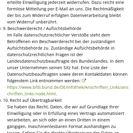
erteilte Einwilligung jederzeit widerrufen. Dazu reicht eine
Die Sternsinger kommen
formlose Mitteilung per E-Mail an uns. Die Rechtmäßigkeit
der bis zum Widerruf erfolgten Datenverarbeitung bleibt
Registrierungsaktion in Wirfu
vom Widerruf unberührt.
Beschwerderecht / Aufsichtsbehörde
1. Bürgerwerkstatt "Bauen u
Im Falle datenschutzrechtlicher Verstöße steht dem
Betroffenen ein Beschwerderecht bei der zuständigen
Termine 2026
Aufsichtsbehörde zu. Zuständige Aufsichtsbehörde in
datenschutzrechtlichen Fragen ist der
Dorfaktionstag am 11. April
Landesdatenschutzbeauftragte des Bundeslandes, in dem
unser Unternehmen seinen Sitz hat. Eine Liste der
Traditionelles Maibaumstelle
Datenschutzbeauftragten sowie deren Kontaktdaten können
folgendem Link entnommen werden:
https://www.bfdi.bund.de/DE/Infothek/Anschriften_Links/ans
F-Jugend Fußballturnier in Wi
chriften_links-node.html
.
Recht auf Übertragbarkeit
Ein Fernsehteam im Dorfgart
Sie haben das Recht, Daten, die wir auf Grundlage Ihrer
Einwilligung oder in Erfüllung eines Vertrags automatisiert
300 Jahre Altarweihe in der W
verarbeiten, an sich oder an einen Dritten in einem
gängigen, maschinenlesbaren Format aushändigen zu
Wirfuser Treff
lassen. Sofern Sie die direkte Übertragung der Daten an