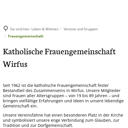
Amtliches
Aktuelles
Leben & Wohnen
Sie sind hier:
Leben & Wohnen
Vereine und Gruppen
Grußwort
Gemeindenachrichten
Frauengemeinschaft
Kindergärten
Bürgermeisterin und Gemeinderat
Veranstaltungen
Frauengemeinschaft
Katholische Frauengemeinschaft
Schulen
Statistik
Funktionale Erweiterung Ge
Wirfus
Frauengeme
Vereine und Gruppen
Satzungen und Gebührenordnung
Schwerpunktgemeinde
FFW Wirfus
Veranstaltungen
Seit 1962 ist die katholische Frauengemeinschaft fester
Amtsblatt
Unser Dorf hat Zukunft
Förderverei
Bestandteil des Zusammenseins in Wirfus. Unsere Mitglieder
Notdienste
sind Frauen aller Altersgruppen – von 19 bis 89 Jahren – und
Sportverein
Bürgerportal
Dorferneuerungsmaßnahme
bringen vielfältige Erfahrungen und Ideen in unsere lebendige
Gemeinschaft ein.
Team Beklat
Backes
Einrichtungen der Gemeinde
Frühjahrsputz 2025
Unsere Vereinsfahne hat einen besonderen Platz in der Kirche
Krav Maga W
und symbolisiert unsere enge Verbindung zum Glauben, zur
Gewerbe
Tradition und zur Dorfgemeinschaft.
Dorfgarten