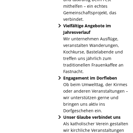
Windpark Kail
mithelfen – ein echtes
Gemeinschaftsprojekt, das
Entscheidung im Wettbewerb 
verbindet.
Vielfältige Angebote im
Jahresverlauf
Kirmes vom 11. bis zum 14. Ju
Wir unternehmen Ausflüge,
veranstalten Wanderungen,
Besuch im Mainzer Landtag
Kochkurse, Bastelabende und
treffen uns jährlich zum
Schon gesehen? Ahle Werwe
traditionellen Frauenkaffee an
Fastnacht.
Baustellenbesichtigung
Engagement im Dorfleben
Ob beim Umwelttag, der Kirmes
Ferienspaß 2025
oder anderen Veranstaltungen –
wir unterstützen gerne und
Tagesausflug der Jagdgenoss
bringen uns aktiv ins
Dorfgeschehen ein.
Kartoffelernte im Dorfgarten
Unser Glaube verbindet uns
Als katholischer Verein gestalten
Wirfuser Brotbacktage
wir kirchliche Veranstaltungen