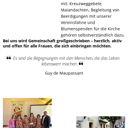
mit: Kreuzweggebete,
Maiandachten, Begleitung von
Spretzehausfest am 6. Septe
Beerdigungen mit unserer
Vereinsfahne und
Deppekochefest
Blumenspenden für die Kirche
gehören selbstverständlich dazu.
Förderbescheid für Dorfmoder
Bei uns wird Gemeinschaft großgeschrieben – herzlich, aktiv
und offen für alle Frauen, die sich einbringen möchten.
F-Jugend des SV Wirfus
Es sind die Begegnungen mit den Menschen, die das Leben
lebenswert machen
St. Martin
Guy de Maupassant
Seniorentag 2025
Adventsfenster 2025
Weihnachtsgruß
Dorfmoderation startet mit F