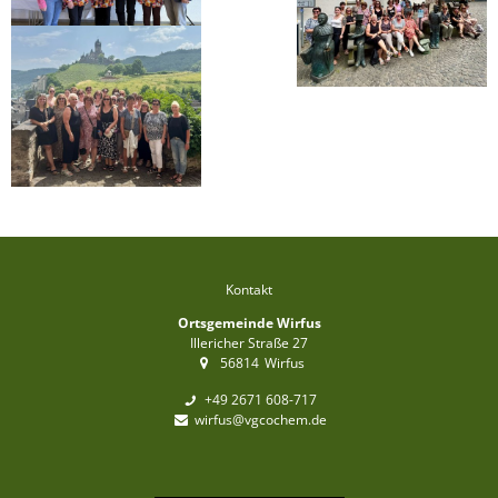
Die Sternsinger kommen
Registrierungsaktion in Wirfu
1. Bürgerwerkstatt "Bauen u
Termine 2026
Dorfaktionstag am 11. April
Traditionelles Maibaumstelle
Kontakt
Ortsgemeinde Wirfus
F-Jugend Fußballturnier in Wi
Illericher Straße 27
56814
Wirfus
Ein Fernsehteam im Dorfgart
+49 2671 608-717
wirfus@vgcochem.de
300 Jahre Altarweihe in der W
Wirfuser Treff