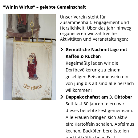
"Wir in Wirfus" – gelebte Gemeinschaft
Kirche
Bastelaktion mit Wirfuser Kid
Unser Verein steht für
Dorfgarten
Zusammenhalt, Engagement und
Neue Wanderwege
Herzlichkeit. Über das Jahr hinweg
organisieren wir zahlreiche
Wanderweg
Aktivitäten und Veranstaltungen:
Kleppern 2025
Gemütliche Nachmittage mit
Villa Margarethe
Bienen in Wirfus
Kaffee & Kuchen
Regelmäßig laden wir die
Johannes Junglas
Dorfbevölkerung zu einem
Maibaum
geselligen Beisammensein ein –
Kloster Rosental
von jung bis alt sind alle herzlich
Dorfgarten - Neuer Zaun
willkommen!
Deppekochefest am 3. Oktober
Schwalben
Seit fast 30 Jahren feiern wir
dieses beliebte Fest gemeinsam.
Tauschschrank
Alle Frauen bringen sich aktiv
ein: Kartoffeln schälen, Apfelmus
Unser Dorf hat Zukunft - Viel
kochen, Backöfen bereitstellen
und tatkräftig beim Fest