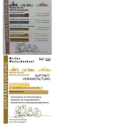
Die Sternsinger kommen
Registrierungsaktion in Wirfu
1. Bürgerwerkstatt "Bauen u
Termine 2026
Dorfaktionstag am 11. April
Traditionelles Maibaumstelle
F-Jugend Fußballturnier in Wi
Ein Fernsehteam im Dorfgart
300 Jahre Altarweihe in der W
Wirfuser Treff