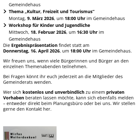
Gemeindehaus
Thema „Kultur, Freizeit und Tourismus“
Spretzehausfest am 6. Septe
Montag,
9. März 2026
, um
18:00 Uhr
im Gemeindehaus
Workshop für Kinder und Jugendliche
Deppekochefest
Mittwoch,
18. Februar 2026
, um
16:30 Uhr
im
Gemeindehaus
Förderbescheid für Dorfmoder
Die
Ergebnispräsentation
findet statt am
Donnerstag, 16. April 2026
, um
18:00 Uhr
im Gemeindehaus.
F-Jugend des SV Wirfus
Wir freuen uns, wenn viele Bürgerinnen und Bürger an den
einzelnen Themenabenden teilnehmen.
St. Martin
Bei Fragen könnt ihr euch jederzeit an die Mitglieder des
Gemeinderats wenden.
Seniorentag 2025
Wer sich
kostenlos und unverbindlich
zu einem
privaten
Vorhaben
beraten lassen möchte, kann sich ebenfalls melden
Adventsfenster 2025
– entweder direkt beim Planungsbüro oder bei uns. Wir stellen
gerne den Kontakt her.
Weihnachtsgruß
Dorfmoderation startet mit F