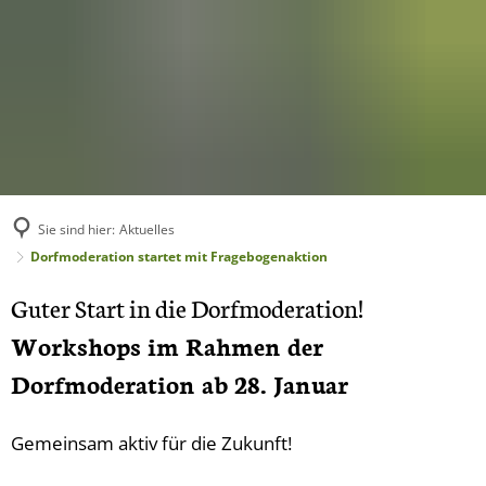
Amtliches
Aktuelles
Leben & Wohnen
Grußwort
Gemeindenachrichten
Kindergärten
Bürgermeisterin und Gemeinderat
Veranstaltungen
Schulen
Statistik
Funktionale Erweiterung Ge
Sie sind hier:
Aktuelles
Frauengeme
Dorfmoderation startet mit Fragebogenaktion
Vereine und Gruppen
Satzungen und Gebührenordnung
Schwerpunktgemeinde
FFW Wirfus
Guter Start in die Dorfmoderation!
Veranstaltungen
Amtsblatt
Unser Dorf hat Zukunft
Förderverei
Workshops im Rahmen der
Notdienste
Sportverein
Dorfmoderation ab 28. Januar
Bürgerportal
Dorferneuerungsmaßnahme
Team Beklat
Backes
Einrichtungen der Gemeinde
Frühjahrsputz 2025
Gemeinsam aktiv für die Zukunft!
Krav Maga W
Gewerbe
Dorfgarten