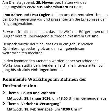
Am Dienstagabend,
25. November
, hatten wir das
Windpark Kail
Planungsbüro
WSW aus Kaiserslautern
zu Gast.
Frau Kaiser
und
Frau Engler
stellten uns die zentralen Themen
Entscheidung im Wettbewerb 
der Dorferneuerung vor und präsentierten die Ergebnisse der
Fragebogenaktion.
Kirmes vom 11. bis zum 14. Ju
Es war erfreulich zu sehen, dass die Wirfuser Bürgerinnen und
Bürger bereits überwiegend zufrieden mit ihrem Ort sind.
Besuch im Mainzer Landtag
Dennoch wurde deutlich, dass es in einigen Bereichen
Optimierungsbedarf gibt, an dem wir gemeinsam
Schon gesehen? Ahle Werwe
weiterarbeiten möchten.
In den kommenden Monaten werden daher verschiedene
Baustellenbesichtigung
Workshops stattfinden, bei denen sich alle Interessierten von
Jung bis Alt aktiv einbringen können.
Ferienspaß 2025
Kommende Workshops im Rahmen der
Dorfmoderation
Tagesausflug der Jagdgenoss
Thema „Bauen und Wohnen“
Kartoffelernte im Dorfgarten
Mittwoch,
28. Januar 2026
, um
18:00 Uhr
im Gemeindehaus
Thema „Verkehr & Versorgung“
Wirfuser Brotbacktage
Mittwoch,
18. Februar 2026
, um
18:00 Uhr
im